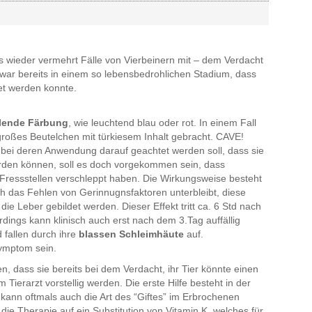
is wieder vermehrt Fälle von Vierbeinern mit – dem Verdacht
 war bereits in einem so lebensbedrohlichen Stadium, dass
tet werden konnte.
llende Färbung
, wie leuchtend blau oder rot. In einem Fall
roßes Beutelchen mit türkiesem Inhalt gebracht. CAVE!
n bei deren Anwendung darauf geachtet werden soll, dass sie
den können, soll es doch vorgekommen sein, dass
 Fressstellen verschleppt haben. Die Wirkungsweise besteht
ch das Fehlen von Gerinnugnsfaktoren unterbleibt, diese
ie Leber gebildet werden. Dieser Effekt tritt ca. 6 Std nach
dings kann klinisch auch erst nach dem 3.Tag auffällig
 fallen durch ihre
blassen Schleimhäute
auf.
ymptom sein.
n, dass sie bereits bei dem Verdacht, ihr Tier könnte einen
m Tierarzt vorstellig werden. Die erste Hilfe besteht in der
kann oftmals auch die Art des “Giftes” im Erbrochenen
h die Therapie auf ein Substitution von Vitamin K, welches für