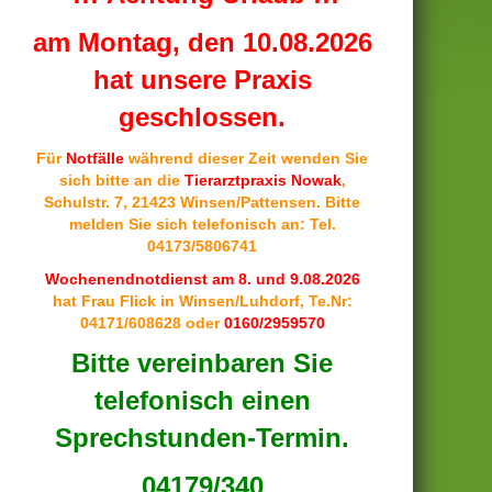
am Montag, den 10.08.2026
hat unsere Praxis
geschlossen.
Für
Notfälle
während dieser Zeit wenden Sie
sich bitte an die
Tierarztpraxis Nowak
,
Schulstr. 7, 21423 Winsen/Pattensen. Bitte
melden Sie sich telefonisch an: Tel.
04173/5806741
Wochenendnotdienst am 8. und 9.08.2026
hat Frau Flick in Winsen/Luhdorf, Te.Nr:
04171/608628 oder
0160/2959570
Bitte vereinbaren Sie
telefonisch einen
Sprechstunden-Termin.
04179/340