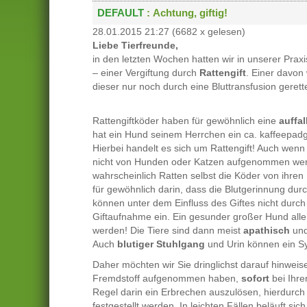
DEFAULT
: Achtung, giftig!
28.01.2015 21:27
(
6682 x gelesen
)
Liebe Tierfreunde,
in den letzten Wochen hatten wir in unserer Prax
– einer Vergiftung durch
Rattengift
. Einer davon
dieser nur noch durch eine Bluttransfusion geret
Rattengiftköder haben für gewöhnlich eine
auffa
hat ein Hund seinem Herrchen ein ca. kaffeepadg
Hierbei handelt es sich um Rattengift! Auch wen
nicht von Hunden oder Katzen aufgenommen wer
wahrscheinlich Ratten selbst die Köder von ihren
für gewöhnlich darin, dass die Blutgerinnung dur
können unter dem Einfluss des Giftes nicht durch d
Giftaufnahme ein. Ein gesunder großer Hund aller
werden! Die Tiere sind dann meist
apathisch
und
Auch
blutiger Stuhlgang
und Urin können ein S
Daher möchten wir Sie dringlichst darauf hinweise
Fremdstoff aufgenommen haben,
sofort
bei Ihre
Regel darin ein Erbrechen auszulösen, hierdurch 
festgestellt werden. In leichten Fällen beläuft sic