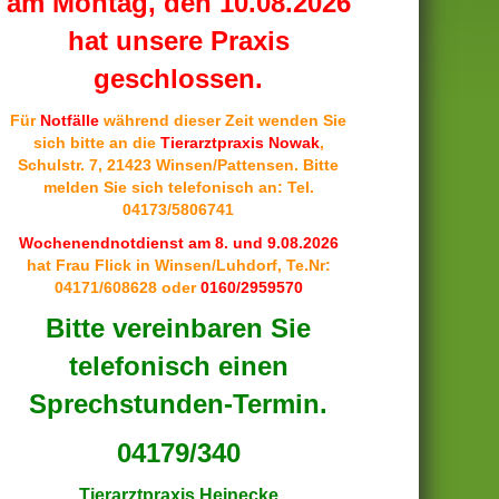
am Montag, den 10.08.2026
hat unsere Praxis
geschlossen.
Für
Notfälle
während dieser Zeit wenden Sie
sich bitte an die
Tierarztpraxis Nowak
,
Schulstr. 7, 21423 Winsen/Pattensen. Bitte
melden Sie sich telefonisch an: Tel.
04173/5806741
Wochenendnotdienst am 8. und 9.08.2026
hat Frau Flick in Winsen/Luhdorf, Te.Nr:
04171/608628 oder
0160/2959570
Bitte vereinbaren Sie
telefonisch einen
Sprechstunden-Termin.
04179/340
Tierarztpraxis Heinecke