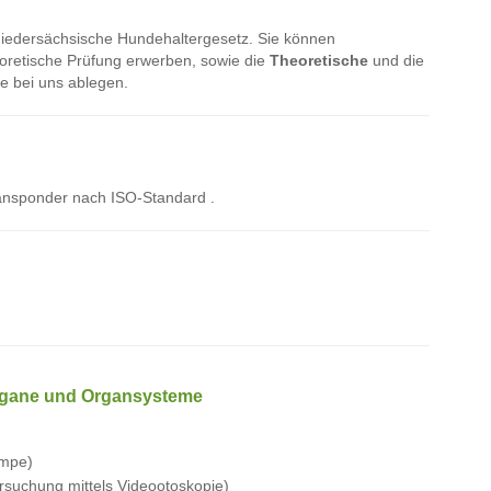
Niedersächsische Hundehaltergesetz. Sie können
eoretische Prüfung erwerben, sowie die
Theoretische
und die
e bei uns ablegen.
ransponder nach ISO-Standard .
Organe und Organsysteme
ampe)
suchung mittels Videootoskopie)