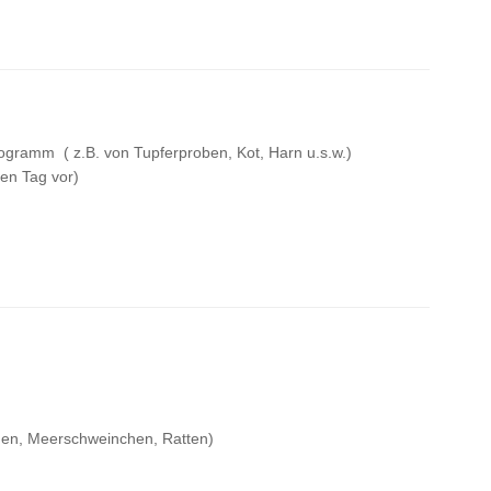
ogramm ( z.B. von Tupferproben, Kot, Harn u.s.w.)
ben Tag vor)
chen, Meerschweinchen, Ratten)