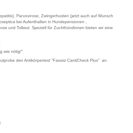
titis), Parvovirose, Zwingerhusten (jetzt auch auf Wunsch
oseptica bei Aufenthalten in Hundepensionen ,
se und Tollwut. Speziell für Zuchthündinnen bieten wir eine
:
g wie nötig!"
Blutprobe den Antikörpertest "Fassisi CantiCheck Plus" an.
ß