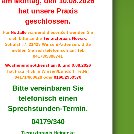
am Montag, den 10.08.2026
hat unsere Praxis
geschlossen.
Für
Notfälle
während dieser Zeit wenden Sie
sich bitte an die
Tierarztpraxis Nowak
,
Schulstr. 7, 21423 Winsen/Pattensen. Bitte
melden Sie sich telefonisch an: Tel.
04173/5806741
Wochenendnotdienst am 8. und 9.08.2026
hat Frau Flick in Winsen/Luhdorf, Te.Nr:
04171/608628 oder
0160/2959570
Bitte vereinbaren Sie
telefonisch einen
Sprechstunden-Termin.
04179/340
Tierarztpraxis Heinecke